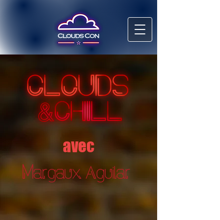
avec
M
argaux Aguilar