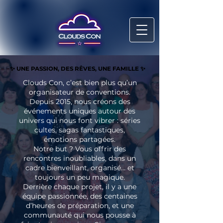
✨ UNE PASSION, DES RÊVES, UNE FAMILLE ✨
✨ UNE PASSION, DES RÊVES, UNE FAMILLE ✨
Clouds Con, c’est bien plus qu’un
organisateur de conventions.
Depuis 2015, nous créons des
événements uniques autour des
univers qui nous font vibrer : séries
cultes, sagas fantastiques,
émotions partagées.
Notre but ? Vous offrir des
rencontres inoubliables, dans un
cadre bienveillant, organisé… et
toujours un peu magique.
Derrière chaque projet, il y a une
équipe passionnée, des centaines
d’heures de préparation, et une
communauté qui nous pousse à