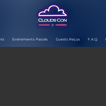
nts
Evènements Passés
Guests Reçus
F.A.Q