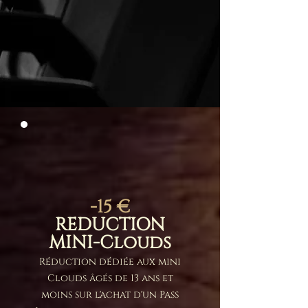
-15 €
REDUCTION
MINI-Clouds
Réduction dédiée aux mini
Clouds âgés de 13 ans et
moins sur l'achat d'un Pass