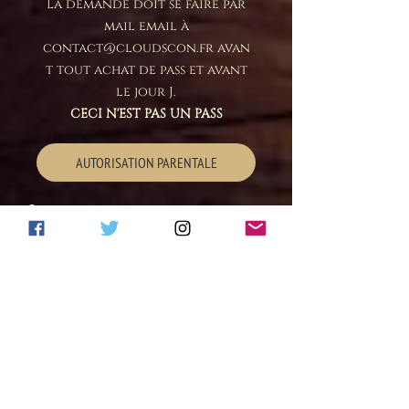
La demande doit se faire par
mail email à
contact@cloudscon.fr
avan
t tout achat de pass et avant
le jour J.
CECI N'EST PAS UN PASS
AUTORISATION PARENTALE
-5 €
Clouds BDay