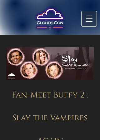
Fan-Meet Buffy 2 :
Slay the Vampires