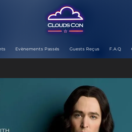
nts
Evènements Passés
Guests Reçus
F.A.Q